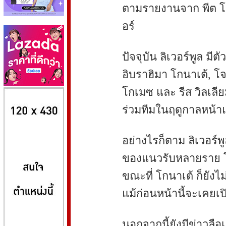
ตามรายงานจาก พีต โอร
อร์
ปัจจุบัน ลิเวอร์พูล มี
อิบราฮิมา โกนาเต้, โจ
โกเมซ และ รีส วิลเลีย
8kbet
huaylike หวยไลค์
ufabet
ร่วมทีมในฤดูกาลหน้าแ
อย่างไรก็ตาม ลิเวอร์
ของแนวรับหลายราย โด
ขณะที่ โกนาเต้ ก็ยังไ
แม้ก่อนหน้านี้จะเคยเ
นอกจากนี้ยังมีข่าวลือ