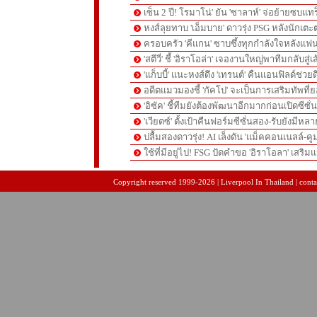
เซ็น 2 ปี! โรมาโน่' ยัน 'ซาลาห์' จ่อย้ายซบแ
หงส์ลุยทาบ 'เอ็มบาย' ดาวรุ่ง PSG หลังนักเต
ครอบครัว 'คีแกน' ซาบซึ้งทุกกำลังใจหลังแฟน
'สตีวี่' ชี้ 'อิราโอล่า' เจองานใหญ่พาทีมกลับสู่
'แก็บบี้' แนะหงส์ดึง 'เทรนต์' คืนแอนฟิลด์ช่วยด
อดีตแมวมองชี้ 'กัคโป' จะเป็นการเสริมทัพที่
'อิซัค' ชี้ทีมยังต้องพัฒนาอีกมากก่อนเปิดซีซั่
'เวียตซ์' ตั้งเป้าคืนฟอร์มซีซั่นสอง-รับยังมีหล
ปลื้มสองดาวรุ่ง! AI เล็งดัน 'แม็คคอนเนลล์-คู
ใช้ที่มีอยู่ไป! FSG ปัดคำขอ 'อิราโอลา' เสริมแ
pgslot
สล็อตเว็บตรง
สล็อตเว็บตรง
Copyright reserved 1999-2026 | Liverpool In Thailand | contac