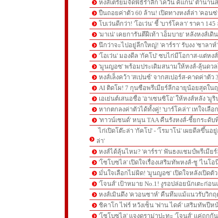
หงส์เตรียมจัดพิธีรำลึก 'เควิน คีแกน' ตำนานส
ปืนถอยค่าตัว 60 ล้าน! เปิดทางหงส์ล่า 'คอนซ่
โบเว่นดีกว่า! 'โอเว่น' ชี้ 'บาร์โคลา' ราคา 14
'มาเน่' เคยการันตีฝีเท้า 'เอ็มบาย' หลังหงส์เดิ
นึกว่าจะไปอยู่ลีกใหญ่! 'คาร์รา' รับงง 'ซาลา
'โอเว่น' มองดีล 'กัคโป' ซบไก่มีโอกาส-แต่หง
'มูนญอซ' พร้อมประเดิมสนามให้หงส์-ลุ้นด
หงส์เล็งคว้า 'สเปนซ์' จากสเปอร์ส-คาดค่าตัว 
AI ติดโผ! 7 กุนซือพรีเมียร์ลีกอายุน้อยสุดในฤ
เอเย่นต์เสนอชื่อ 'อาเซนซิโอ' ให้หงส์หลัง 'มูร
หากตกลงค่าตัวได้ทั้งคู่! 'บาร์โคล่า' เทใจเลือ
'ทาวน์เซนด์' หนุน TAA คืนรังหงส์-ชี้ยกระดับท
ไก่เปิดโต๊ะล่า 'กัคโป' - 'โรมาโน่' เผยดีลขึ้นอย
ล่า'
หงส์ได้ลุ้นไหม? 'คาร์รา' ฟันธงแชมป์พรีเมียร
'โซโบซไล' เปิดใจเรื่องเสริมทัพหงส์-ชู 'ไนโอ
มั่นใจเลือกไม่ผิด! 'มูนญอซ' เปิดใจหลังเปิดตั
'โจนส์' เป้าหมาย No.1! งูรอปล่อยนักเตะก่อนเ
หงส์เมินดึง 'ควอนซาห์' คืนทีมแม้แนวรับวิกฤต
ชิคาโก ไฟร์ หวังเซ็น 'ฟาน ไดค์' เสริมทัพปีหน
'โซโบซไล' แจงดราม่าปะทะ 'โจนส์' แค่ถกก