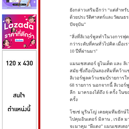
ยังกล่าวเสริมอีกว่า “แต่สำหรั
ด้วยประวัติศาสตร์และวัฒนธร
ปัจจุบัน”
"สิ่งที่ลิเวอร์พูลทำในวงการฟุ
กว่าระดับที่คนทั่วไปคิด เมื่อ
10 ปีที่ผ่านมา"
8kbet
huaylike หวยไลค์
ufabet
แมนเชสเตอร์ ยูไนเต็ด และ ลิเ
สมัย ซึ่งถือเป็นสองทีมที่คว้
ลิเวอร์พูลคว้าแชมป์รายการให
68 รายการ นอกจากนี้ ลิเวอร์พู
ลีก มาครองได้ถึง 6 ครั้ง ในข
ครั้ง
โชเซ่ มูรินโญ่ เคยคุมทีมยักษ์
ไปคุมอินเตอร์ มิลาน , เรอัล ม
จะมาคุม “ผีแดง” แมนเชสเตอร์ ย