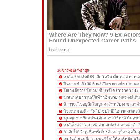
20 ข่าวที่อัพเดทล่าสุด
หงส์เตรียมจัดพิธีรำลึก 'เควิน คีแกน' ตำนานส
ปืนถอยค่าตัว 60 ล้าน! เปิดทางหงส์ล่า 'คอนซ่
โบเว่นดีกว่า! 'โอเว่น' ชี้ 'บาร์โคลา' ราคา 14
'มาเน่' เคยการันตีฝีเท้า 'เอ็มบาย' หลังหงส์เดิ
นึกว่าจะไปอยู่ลีกใหญ่! 'คาร์รา' รับงง 'ซาลา
'โอเว่น' มองดีล 'กัคโป' ซบไก่มีโอกาส-แต่หง
'มูนญอซ' พร้อมประเดิมสนามให้หงส์-ลุ้นด
หงส์เล็งคว้า 'สเปนซ์' จากสเปอร์ส-คาดค่าตัว 
AI ติดโผ! 7 กุนซือพรีเมียร์ลีกอายุน้อยสุดในฤ
เอเย่นต์เสนอชื่อ 'อาเซนซิโอ' ให้หงส์หลัง 'มูร