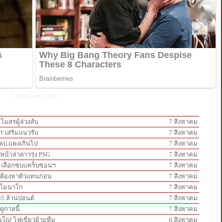
IT Trend
Cloud System
โมสรผู้ล่วงลับ
7 สิงหาคม
า' เสริมแนวรับ
7 สิงหาคม
5 ลป.แพงเกินไป
7 สิงหาคม
นหน้าล่าดาวรุ่ง PSG
7 สิงหาคม
ห์' เลือกซบแทร็บซอนฯ
7 สิงหาคม
ส์ต้องหาตัวแทนก่อน
7 สิงหาคม
วลโมนาโก
7 สิงหาคม
35 ล้านปอนด์
7 สิงหาคม
ดูกาลนี้
7 สิงหาคม
ินโญ่' ไฟเขียวย้ายทีม
6 สิงหาคม