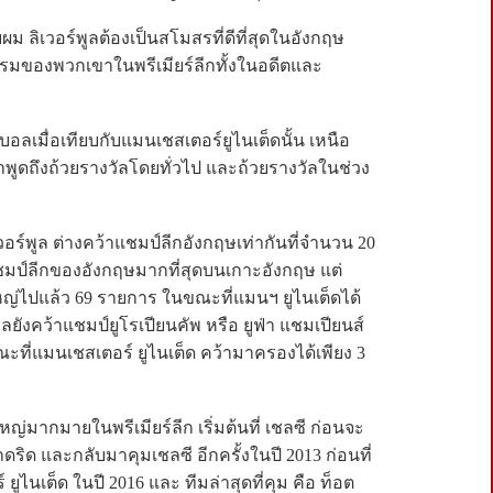
บผม ลิเวอร์พูลต้องเป็นสโมสรที่ดีที่สุดในอังกฤษ
รมของพวกเขาในพรีเมียร์ลีกทั้งในอดีตและ
ตบอลเมื่อเทียบกับแมนเชสเตอร์ยูไนเต็ดนั้น เหนือ
เราพูดถึงถ้วยรางวัลโดยทั่วไป และถ้วยรางวัลในช่วง
วอร์พูล ต่างคว้าแชมป์ลีกอังกฤษเท่ากันที่จำนวน 20
าแชมป์ลีกของอังกฤษมากที่สุดบนเกาะอังกฤษ แต่
ญ่ไปแล้ว 69 รายการ ในขณะที่แมนฯ ยูไนเต็ดได้
ลยังคว้าแชมป์ยูโรเปียนคัพ หรือ ยูฟ่า แชมเปียนส์
ณะที่แมนเชสเตอร์ ยูไนเต็ด คว้ามาครองได้เพียง 3
ใหญ่มากมายในพรีเมียร์ลีก เริ่มต้นที่ เชลซี ก่อนจะ
าดริด และกลับมาคุมเชลซี อีกครั้งในปี 2013 ก่อนที่
ูไนเต็ด ในปี 2016 และ ทีมล่าสุดที่คุม คือ ท็อต