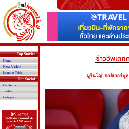
>
Top Stories
Home
News Update
Leagues Table
'มูรินโญ่' ยกลิเวอร์พ
Our Social
Facebook
Twitter
Instagram