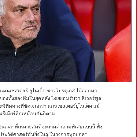
ทีมแมนเชสเตอร์ ยูไนเต็ด ชาวโปรตุเกส ได้ออกมา
งทั้งสองทีมในยุคหลัง โดยยอมรับว่า ลิเวอร์พูล
มีทิศทางที่ชัดเจนกว่า แมนเชสเตอร์ยูไนเต็ด แม้
รีเมียร์ลีกเหมือนกันก็ตาม
่เป็นเวลาที่เหมาะสมที่จะถามคำถามพิเศษแบบนี้ ทั้ง
ประวัติศาสตร์อันยิ่งใหญ่ในวงการฟุตบอล”