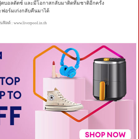
บอลดัตช์ และมีโอกาสกลับมาติดทีมชาติอีกครั้ง
อร์มเก่งกลับคืนมาได้
ิลด์ : www.liverpool.in.th