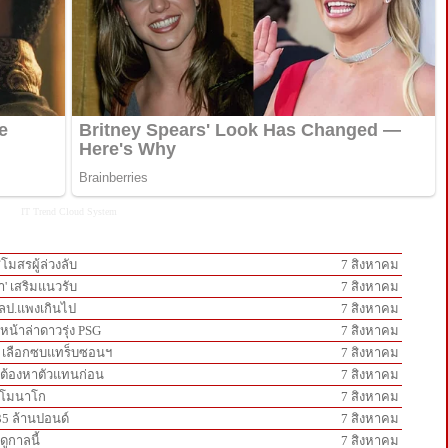
IT Trend
Cloud System
โมสรผู้ล่วงลับ
7 สิงหาคม
า' เสริมแนวรับ
7 สิงหาคม
5 ลป.แพงเกินไป
7 สิงหาคม
นหน้าล่าดาวรุ่ง PSG
7 สิงหาคม
ห์' เลือกซบแทร็บซอนฯ
7 สิงหาคม
ส์ต้องหาตัวแทนก่อน
7 สิงหาคม
วลโมนาโก
7 สิงหาคม
35 ล้านปอนด์
7 สิงหาคม
ดูกาลนี้
7 สิงหาคม