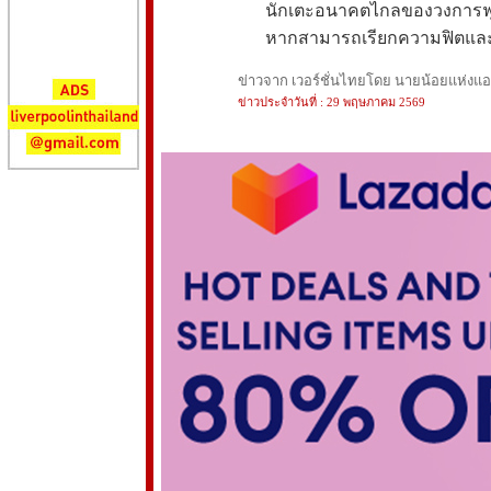
นักเตะอนาคตไกลของวงการฟุต
หากสามารถเรียกความฟิตและฟ
ข่าวจาก เวอร์ชั่นไทยโดย นายน้อยแห่งแอนฟ
ข่าวประจำวันที่ : 29 พฤษภาคม 2569