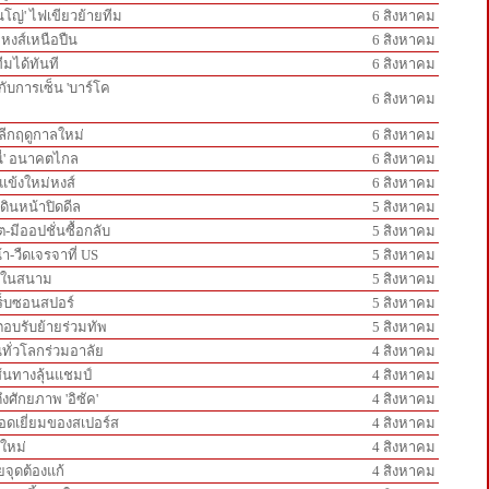
ินโญ่' ไฟเขียวย้ายทีม
6 สิงหาคม
กหงส์เหนือปืน
6 สิงหาคม
ีมได้ทันที
6 สิงหาคม
ู่กับการเซ็น 'บาร์โค
6 สิงหาคม
์ลีกฤดูกาลใหม่
6 สิงหาคม
นี่' อนาคตไกล
6 สิงหาคม
วแข้งใหม่หงส์
6 สิงหาคม
ดินหน้าปิดดีล
5 สิงหาคม
-มีออปชั่นซื้อกลับ
5 สิงหาคม
้า-วืดเจรจาที่ US
5 สิงหาคม
ันในสนาม
5 สิงหาคม
ทร็บซอนสปอร์
5 สิงหาคม
ะตอบรับย้ายร่วมทัพ
5 สิงหาคม
ทั่วโลกร่วมอาลัย
4 สิงหาคม
เส้นทางลุ้นแชมป์
4 สิงหาคม
ึงศักยภาพ 'อิซัค'
4 สิงหาคม
ยอดเยี่ยมของสเปอร์ส
4 สิงหาคม
นใหม่
4 สิงหาคม
ายจุดต้องแก้
4 สิงหาคม