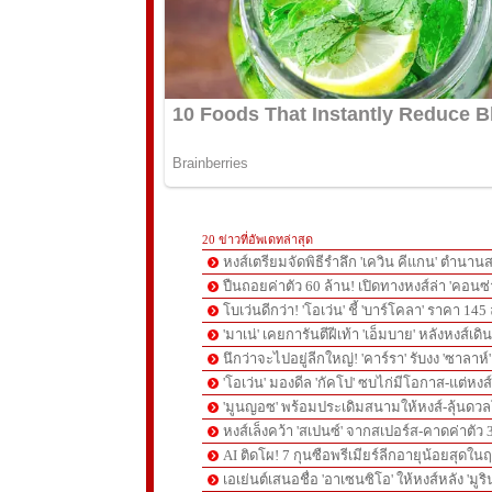
20 ข่าวที่อัพเดทล่าสุด
หงส์เตรียมจัดพิธีรำลึก 'เควิน คีแกน' ตำนานส
ปืนถอยค่าตัว 60 ล้าน! เปิดทางหงส์ล่า 'คอนซ่
โบเว่นดีกว่า! 'โอเว่น' ชี้ 'บาร์โคลา' ราคา 14
'มาเน่' เคยการันตีฝีเท้า 'เอ็มบาย' หลังหงส์เดิ
นึกว่าจะไปอยู่ลีกใหญ่! 'คาร์รา' รับงง 'ซาลา
'โอเว่น' มองดีล 'กัคโป' ซบไก่มีโอกาส-แต่หง
'มูนญอซ' พร้อมประเดิมสนามให้หงส์-ลุ้นด
หงส์เล็งคว้า 'สเปนซ์' จากสเปอร์ส-คาดค่าตัว 
AI ติดโผ! 7 กุนซือพรีเมียร์ลีกอายุน้อยสุดในฤ
เอเย่นต์เสนอชื่อ 'อาเซนซิโอ' ให้หงส์หลัง 'มูร