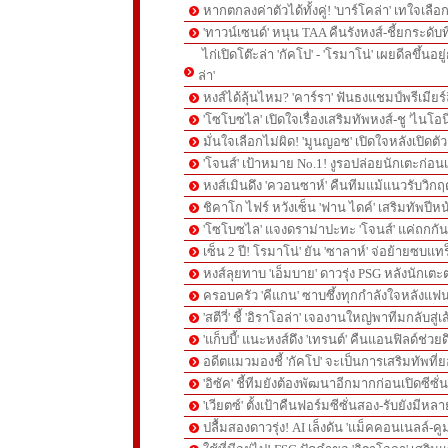
หากตกลงค่าตัวได้ทั้งคู่! 'บาร์โคล่า' เทใจเลือ
'ทาวน์เซนด์' หนุน TAA คืนรังหงส์-ชี้ยกระดับท
ไก่เปิดโต๊ะล่า 'กัคโป' - 'โรมาโน่' เผยดีลขึ้นอย
ล่า'
หงส์ได้ลุ้นไหม? 'คาร์รา' ฟันธงแชมป์พรีเมียร
'โซโบซไล' เปิดใจเรื่องเสริมทัพหงส์-ชู 'ไนโอ
มั่นใจเลือกไม่ผิด! 'มูนญอซ' เปิดใจหลังเปิดตั
'โจนส์' เป้าหมาย No.1! งูรอปล่อยนักเตะก่อนเ
หงส์เมินดึง 'ควอนซาห์' คืนทีมแม้แนวรับวิกฤต
ชิคาโก ไฟร์ หวังเซ็น 'ฟาน ไดค์' เสริมทัพปีหน
'โซโบซไล' แจงดราม่าปะทะ 'โจนส์' แค่ถกก
เซ็น 2 ปี! โรมาโน่' ยัน 'ซาลาห์' จ่อย้ายซบแ
หงส์ลุยทาบ 'เอ็มบาย' ดาวรุ่ง PSG หลังนักเต
ครอบครัว 'คีแกน' ซาบซึ้งทุกกำลังใจหลังแฟน
'สตีวี่' ชี้ 'อิราโอล่า' เจองานใหญ่พาทีมกลับสู่
'แก็บบี้' แนะหงส์ดึง 'เทรนต์' คืนแอนฟิลด์ช่วยด
อดีตแมวมองชี้ 'กัคโป' จะเป็นการเสริมทัพที่
'อิซัค' ชี้ทีมยังต้องพัฒนาอีกมากก่อนเปิดซีซั่
'เวียตซ์' ตั้งเป้าคืนฟอร์มซีซั่นสอง-รับยังมีหล
ปลื้มสองดาวรุ่ง! AI เล็งดัน 'แม็คคอนเนลล์-คู