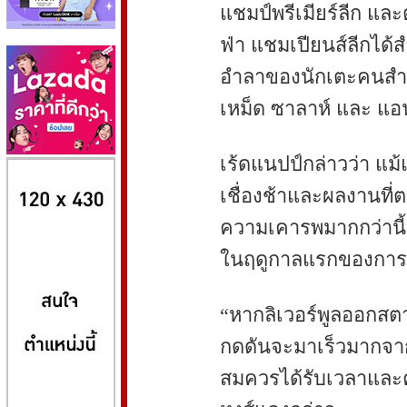
แชมป์พรีเมียร์ลีก และต
ฟ่า แชมเปียนส์ลีกได้ส
อำลาของนักเตะคนสำคั
เหม็ด ซาลาห์ และ แอนด
เร้ดแนปป์กล่าวว่า แม
8kbet
huaylike หวยไลค์
ufabet
เชื่องช้าและผลงานที่
ความเคารพมากกว่านี้ 
ในฤดูกาลแรกของการค
“หากลิเวอร์พูลออกสตาร
กดดันจะมาเร็วมากจากสิ่
สมควรได้รับเวลาและควา