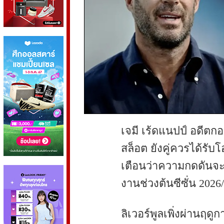
เจมี เร้ดแนปป์ อดีตกอ
สล็อต ยังคู่ควรได้รับ
เตือนว่าความกดดันจ
งานช่วงต้นซีซั่น 202
ลิเวอร์พูลเพิ่งผ่านฤดู