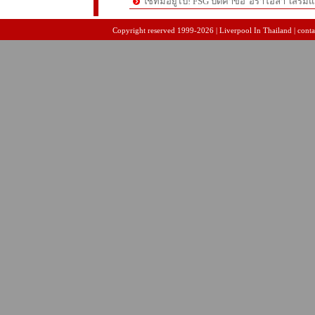
ใช้ที่มีอยู่ไป! FSG ปัดคำขอ 'อิราโอลา' เสริมแ
pgslot
สล็อตเว็บตรง
สล็อตเว็บตรง
Copyright reserved 1999-2026 | Liverpool In Thailand | contac