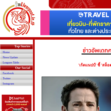
>
Top Stories
Home
News Update
Leagues Table
'เร้ดแนปป์' ชี้ 'สล
Our Social
Facebook
Twitter
Instagram