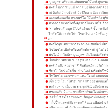
'มูนญอซ' พร้อมประเดิมสนามให้หงส์-ลุ้นด
หงส์เล็งคว้า 'สเปนซ์' จากสเปอร์ส-คาดค่าตัว 
AI ติดโผ! 7 กุนซือพรีเมียร์ลีกอายุน้อยสุดในฤ
เอเย่นต์เสนอชื่อ 'อาเซนซิโอ' ให้หงส์หลัง 'มูร
หากตกลงค่าตัวได้ทั้งคู่! 'บาร์โคล่า' เทใจเลือ
'ทาวน์เซนด์' หนุน TAA คืนรังหงส์-ชี้ยกระดับท
ไก่เปิดโต๊ะล่า 'กัคโป' - 'โรมาโน่' เผยดีลขึ้นอย
ล่า'
หงส์ได้ลุ้นไหม? 'คาร์รา' ฟันธงแชมป์พรีเมียร
'โซโบซไล' เปิดใจเรื่องเสริมทัพหงส์-ชู 'ไนโอ
มั่นใจเลือกไม่ผิด! 'มูนญอซ' เปิดใจหลังเปิดตั
'โจนส์' เป้าหมาย No.1! งูรอปล่อยนักเตะก่อนเ
หงส์เมินดึง 'ควอนซาห์' คืนทีมแม้แนวรับวิกฤต
ชิคาโก ไฟร์ หวังเซ็น 'ฟาน ไดค์' เสริมทัพปีหน
'โซโบซไล' แจงดราม่าปะทะ 'โจนส์' แค่ถกก
เซ็น 2 ปี! โรมาโน่' ยัน 'ซาลาห์' จ่อย้ายซบแ
หงส์ลุยทาบ 'เอ็มบาย' ดาวรุ่ง PSG หลังนักเต
ครอบครัว 'คีแกน' ซาบซึ้งทุกกำลังใจหลังแฟน
'สตีวี่' ชี้ 'อิราโอล่า' เจองานใหญ่พาทีมกลับสู่
'แก็บบี้' แนะหงส์ดึง 'เทรนต์' คืนแอนฟิลด์ช่วยด
อดีตแมวมองชี้ 'กัคโป' จะเป็นการเสริมทัพที่