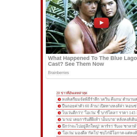
20 ข่าวที่อัพเดทล่าสุด
หงส์เตรียมจัดพิธีรำลึก 'เควิน คีแกน' ตำนานส
ปืนถอยค่าตัว 60 ล้าน! เปิดทางหงส์ล่า 'คอนซ่
โบเว่นดีกว่า! 'โอเว่น' ชี้ 'บาร์โคลา' ราคา 14
'มาเน่' เคยการันตีฝีเท้า 'เอ็มบาย' หลังหงส์เดิ
นึกว่าจะไปอยู่ลีกใหญ่! 'คาร์รา' รับงง 'ซาลา
'โอเว่น' มองดีล 'กัคโป' ซบไก่มีโอกาส-แต่หง