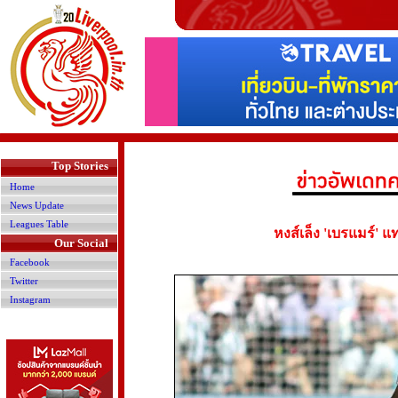
>
Top Stories
Home
News Update
Leagues Table
หงส์เล็ง 'เบรแมร์' 
Our Social
Facebook
Twitter
Instagram