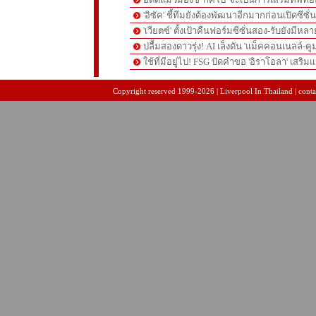
'อิซัค' ชี้ทีมยังต้องพัฒนาอีกมากก่อนเปิดซีซั่
'เวียตซ์' ตั้งเป้าคืนฟอร์มซีซั่นสอง-รับยังมีหล
ปลื้มสองดาวรุ่ง! AI เล็งดัน 'แม็คคอนเนลล์-คู
ใช้ที่มีอยู่ไป! FSG ปัดคำขอ 'อิราโอลา' เสริมแ
pgslot
สล็อตเว็บตรง
สล็อตเว็บตรง
Copyright reserved 1999-2026 | Liverpool In Thailand | contac