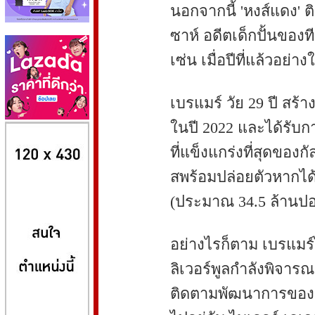
นอกจากนี้ 'หงส์แดง'
ซาห์ อดีตเด็กปั้นของที
เซ่น เมื่อปีที่แล้วอย่าง
เบรแมร์ วัย 29 ปี สร้า
ในปี 2022 และได้รับกา
8kbet
huaylike หวยไลค์
ufabet
ที่แข็งแกร่งที่สุดของก
สพร้อมปล่อยตัวหากได้
(ประมาณ 34.5 ล้านปอ
อย่างไรก็ตาม เบรแมร์ไ
ลิเวอร์พูลกำลังพิจาร
ติดตามพัฒนาการของ ค