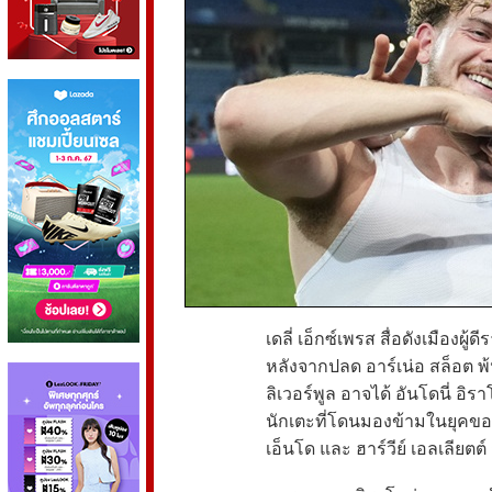
เดลี่ เอ็กซ์เพรส สื่อดังเมืองผ
หลังจากปลด อาร์เน่อ สล็อต พ้
ลิเวอร์พูล อาจได้ อันโดนี่ อิ
นักเตะที่โดนมองข้ามในยุคของ
เอ็นโด และ ฮาร์วีย์ เอลเลียตต