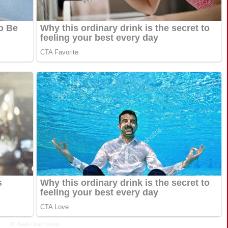
IT Trend
Cloud System