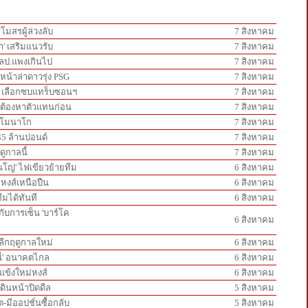
โมสรผู้ล่วงลับ
7 สิงหาคม
า' เสริมแนวรับ
7 สิงหาคม
5 ลป.แพงเกินไป
7 สิงหาคม
นหน้าล่าดาวรุ่ง PSG
7 สิงหาคม
ห์' เลือกซบแทร็บซอนฯ
7 สิงหาคม
ส์ต้องหาตัวแทนก่อน
7 สิงหาคม
วลโมนาโก
7 สิงหาคม
35 ล้านปอนด์
7 สิงหาคม
ดูกาลนี้
7 สิงหาคม
ินโญ่' ไฟเขียวย้ายทีม
6 สิงหาคม
กหงส์เหนือปืน
6 สิงหาคม
ีมได้ทันที
6 สิงหาคม
ู่กับการเซ็น 'บาร์โค
6 สิงหาคม
์ลีกฤดูกาลใหม่
6 สิงหาคม
นี่' อนาคตไกล
6 สิงหาคม
วแข้งใหม่หงส์
6 สิงหาคม
ดินหน้าปิดดีล
5 สิงหาคม
-มีออปชั่นซื้อกลับ
5 สิงหาคม