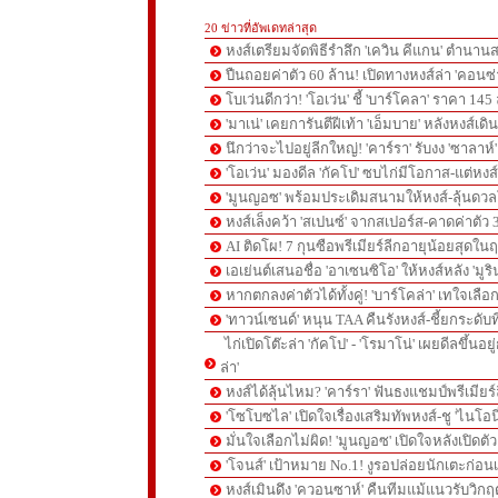
20 ข่าวที่อัพเดทล่าสุด
หงส์เตรียมจัดพิธีรำลึก 'เควิน คีแกน' ตำนานส
ปืนถอยค่าตัว 60 ล้าน! เปิดทางหงส์ล่า 'คอนซ่
โบเว่นดีกว่า! 'โอเว่น' ชี้ 'บาร์โคลา' ราคา 14
'มาเน่' เคยการันตีฝีเท้า 'เอ็มบาย' หลังหงส์เดิ
นึกว่าจะไปอยู่ลีกใหญ่! 'คาร์รา' รับงง 'ซาลา
'โอเว่น' มองดีล 'กัคโป' ซบไก่มีโอกาส-แต่หง
'มูนญอซ' พร้อมประเดิมสนามให้หงส์-ลุ้นด
หงส์เล็งคว้า 'สเปนซ์' จากสเปอร์ส-คาดค่าตัว 
AI ติดโผ! 7 กุนซือพรีเมียร์ลีกอายุน้อยสุดในฤ
เอเย่นต์เสนอชื่อ 'อาเซนซิโอ' ให้หงส์หลัง 'มูร
หากตกลงค่าตัวได้ทั้งคู่! 'บาร์โคล่า' เทใจเลือ
'ทาวน์เซนด์' หนุน TAA คืนรังหงส์-ชี้ยกระดับท
ไก่เปิดโต๊ะล่า 'กัคโป' - 'โรมาโน่' เผยดีลขึ้นอย
ล่า'
หงส์ได้ลุ้นไหม? 'คาร์รา' ฟันธงแชมป์พรีเมียร
'โซโบซไล' เปิดใจเรื่องเสริมทัพหงส์-ชู 'ไนโอ
มั่นใจเลือกไม่ผิด! 'มูนญอซ' เปิดใจหลังเปิดตั
'โจนส์' เป้าหมาย No.1! งูรอปล่อยนักเตะก่อนเ
หงส์เมินดึง 'ควอนซาห์' คืนทีมแม้แนวรับวิกฤต