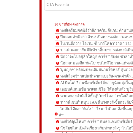
20 ข่าวที่อัพเดทล่าสุด
หงส์เตรียมจัดพิธีรำลึก 'เควิน คีแกน' ตำนานส
ปืนถอยค่าตัว 60 ล้าน! เปิดทางหงส์ล่า 'คอนซ่
โบเว่นดีกว่า! 'โอเว่น' ชี้ 'บาร์โคลา' ราคา 14
'มาเน่' เคยการันตีฝีเท้า 'เอ็มบาย' หลังหงส์เดิ
นึกว่าจะไปอยู่ลีกใหญ่! 'คาร์รา' รับงง 'ซาลา
'โอเว่น' มองดีล 'กัคโป' ซบไก่มีโอกาส-แต่หง
'มูนญอซ' พร้อมประเดิมสนามให้หงส์-ลุ้นด
หงส์เล็งคว้า 'สเปนซ์' จากสเปอร์ส-คาดค่าตัว 
AI ติดโผ! 7 กุนซือพรีเมียร์ลีกอายุน้อยสุดในฤ
เอเย่นต์เสนอชื่อ 'อาเซนซิโอ' ให้หงส์หลัง 'มูร
หากตกลงค่าตัวได้ทั้งคู่! 'บาร์โคล่า' เทใจเลือ
'ทาวน์เซนด์' หนุน TAA คืนรังหงส์-ชี้ยกระดับท
ไก่เปิดโต๊ะล่า 'กัคโป' - 'โรมาโน่' เผยดีลขึ้นอย
ล่า'
หงส์ได้ลุ้นไหม? 'คาร์รา' ฟันธงแชมป์พรีเมียร
'โซโบซไล' เปิดใจเรื่องเสริมทัพหงส์-ชู 'ไนโอ