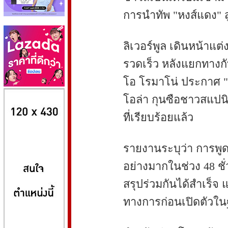
การนำทัพ "หงส์แดง" สู
ลิเวอร์พูล เดินหน้าแต่
รวดเร็ว หลังแยกทางกับ
โอ โรมาโน่ ประกาศ "He
8kbet
huaylike หวยไลค์
ufabet
โอล่า กุนซือชาวสแปนิ
ที่เรียบร้อยแล้ว
รายงานระบุว่า การพูด
อย่างมากในช่วง 48 ชั
สรุปร่วมกันได้สำเร็จ 
ทางการก่อนเปิดตัวใ