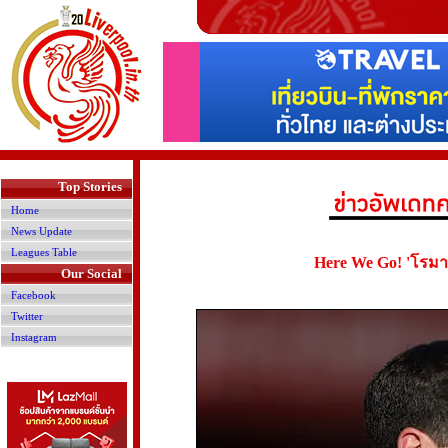
>
Top Stories
Home
News Update
Leagues Table
Here We Go! 'โรมาโน
Our Social
Facebook
Twitter
Instagram