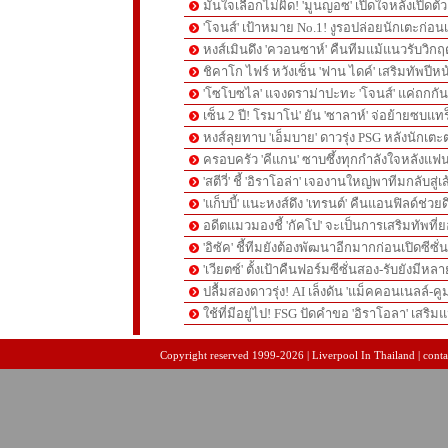
มั่นใจเลือกไม่ผิด! 'มูนญอซ' เปิดใจหลังเปิดตั
'โจนส์' เป้าหมาย No.1! งูรอปล่อยนักเตะก่อนเ
หงส์เมินดึง 'ควอนซาห์' คืนทีมแม้แนวรับวิกฤต
ชิคาโก ไฟร์ หวังเซ็น 'ฟาน ไดค์' เสริมทัพปีหน
'โซโบซไล' แจงดราม่าปะทะ 'โจนส์' แค่ถกก
เซ็น 2 ปี! โรมาโน่' ยัน 'ซาลาห์' จ่อย้ายซบแ
หงส์ลุยทาบ 'เอ็มบาย' ดาวรุ่ง PSG หลังนักเต
ครอบครัว 'คีแกน' ซาบซึ้งทุกกำลังใจหลังแฟน
'สตีวี่' ชี้ 'อิราโอล่า' เจองานใหญ่พาทีมกลับสู่
'แก็บบี้' แนะหงส์ดึง 'เทรนต์' คืนแอนฟิลด์ช่วยด
อดีตแมวมองชี้ 'กัคโป' จะเป็นการเสริมทัพที่
'อิซัค' ชี้ทีมยังต้องพัฒนาอีกมากก่อนเปิดซีซั่
'เวียตซ์' ตั้งเป้าคืนฟอร์มซีซั่นสอง-รับยังมีหล
ปลื้มสองดาวรุ่ง! AI เล็งดัน 'แม็คคอนเนลล์-คู
ใช้ที่มีอยู่ไป! FSG ปัดคำขอ 'อิราโอลา' เสริมแ
pgslot
สล็อตเว็บตรง
สล็อตเว็บตรง
Copyright reserved 1999-2026 | Liverpool In Thailand | contac