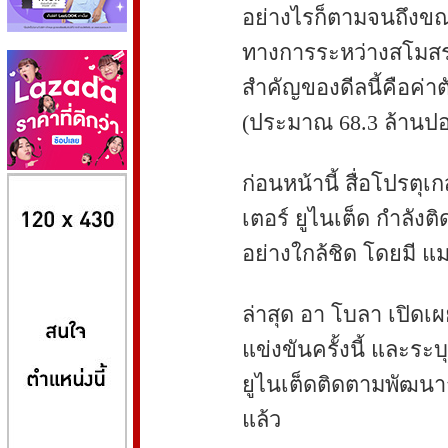
อย่างไรก็ตามจนถึงขณะน
ทางการระหว่างสโมสร
สำคัญของดีลนี้คือค่าตัว
(ประมาณ 68.3 ล้านปอ
8kbet
huaylike หวยไลค์
ufabet
ก่อนหน้านี้ สื่อโปรตุ
เตอร์ ยูไนเต็ด กำลัง
อย่างใกล้ชิด โดยมี แ
ล่าสุด อา โบลา เปิดเผ
แข่งขันครั้งนี้ และระบ
ยูไนเต็ดติดตามพัฒนา
แล้ว