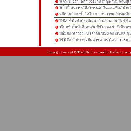
'สตีวี่' ชี้ 'อิราโอล่า' เจองานใหญ่พาทีมกลับสู่
'แก็บบี้' แนะหงส์ดึง 'เทรนต์' คืนแอนฟิลด์ช่วยด
อดีตแมวมองชี้ 'กัคโป' จะเป็นการเสริมทัพที่
'อิซัค' ชี้ทีมยังต้องพัฒนาอีกมากก่อนเปิดซีซั่
'เวียตซ์' ตั้งเป้าคืนฟอร์มซีซั่นสอง-รับยังมีหล
ปลื้มสองดาวรุ่ง! AI เล็งดัน 'แม็คคอนเนลล์-คู
ใช้ที่มีอยู่ไป! FSG ปัดคำขอ 'อิราโอลา' เสริมแ
pgslot
สล็อตเว็บตรง
สล็อตเว็บตรง
Copyright reserved 1999-2026 | Liverpool In Thailand | contac