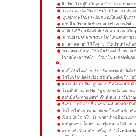
นึกว่าจะไปอยู่ลีกใหญ่! 'คาร์รา' รับงง 'ซาลา
'โอเว่น' มองดีล 'กัคโป' ซบไก่มีโอกาส-แต่หง
'มูนญอซ' พร้อมประเดิมสนามให้หงส์-ลุ้นด
หงส์เล็งคว้า 'สเปนซ์' จากสเปอร์ส-คาดค่าตัว 
AI ติดโผ! 7 กุนซือพรีเมียร์ลีกอายุน้อยสุดในฤ
เอเย่นต์เสนอชื่อ 'อาเซนซิโอ' ให้หงส์หลัง 'มูร
หากตกลงค่าตัวได้ทั้งคู่! 'บาร์โคล่า' เทใจเลือ
'ทาวน์เซนด์' หนุน TAA คืนรังหงส์-ชี้ยกระดับท
ไก่เปิดโต๊ะล่า 'กัคโป' - 'โรมาโน่' เผยดีลขึ้นอย
ล่า'
หงส์ได้ลุ้นไหม? 'คาร์รา' ฟันธงแชมป์พรีเมียร
'โซโบซไล' เปิดใจเรื่องเสริมทัพหงส์-ชู 'ไนโอ
มั่นใจเลือกไม่ผิด! 'มูนญอซ' เปิดใจหลังเปิดตั
'โจนส์' เป้าหมาย No.1! งูรอปล่อยนักเตะก่อนเ
หงส์เมินดึง 'ควอนซาห์' คืนทีมแม้แนวรับวิกฤต
ชิคาโก ไฟร์ หวังเซ็น 'ฟาน ไดค์' เสริมทัพปีหน
'โซโบซไล' แจงดราม่าปะทะ 'โจนส์' แค่ถกก
เซ็น 2 ปี! โรมาโน่' ยัน 'ซาลาห์' จ่อย้ายซบแ
หงส์ลุยทาบ 'เอ็มบาย' ดาวรุ่ง PSG หลังนักเต
ครอบครัว 'คีแกน' ซาบซึ้งทุกกำลังใจหลังแฟน