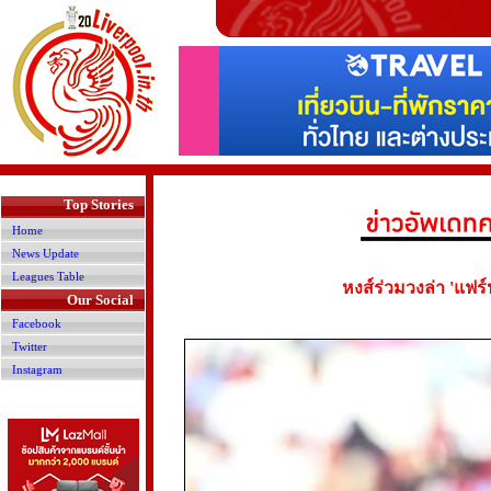
>
Top Stories
Home
News Update
Leagues Table
หงส์ร่วมวงล่า 'แฟร์
Our Social
Facebook
Twitter
Instagram