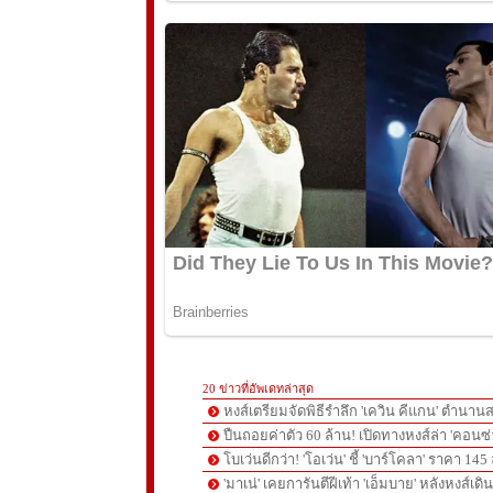
20 ข่าวที่อัพเดทล่าสุด
หงส์เตรียมจัดพิธีรำลึก 'เควิน คีแกน' ตำนานส
ปืนถอยค่าตัว 60 ล้าน! เปิดทางหงส์ล่า 'คอนซ่
โบเว่นดีกว่า! 'โอเว่น' ชี้ 'บาร์โคลา' ราคา 14
'มาเน่' เคยการันตีฝีเท้า 'เอ็มบาย' หลังหงส์เดิ