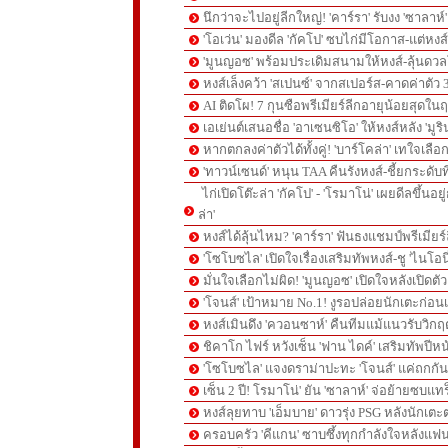
นึกว่าจะไปอยู่ลีกใหญ่! 'คาร์รา' รับงง 'ซาลา
'โอเว่น' มองดีล 'กัคโป' ซบไก่มีโอกาส-แต่หง
'มูนญอซ' พร้อมประเดิมสนามให้หงส์-ลุ้นด
หงส์เล็งคว้า 'สเปนซ์' จากสเปอร์ส-คาดค่าตัว 
AI ติดโผ! 7 กุนซือพรีเมียร์ลีกอายุน้อยสุดในฤ
เอเย่นต์เสนอชื่อ 'อาเซนซิโอ' ให้หงส์หลัง 'มูร
หากตกลงค่าตัวได้ทั้งคู่! 'บาร์โคล่า' เทใจเลือ
'ทาวน์เซนด์' หนุน TAA คืนรังหงส์-ชี้ยกระดับท
ไก่เปิดโต๊ะล่า 'กัคโป' - 'โรมาโน่' เผยดีลขึ้นอย
ล่า'
หงส์ได้ลุ้นไหม? 'คาร์รา' ฟันธงแชมป์พรีเมียร
'โซโบซไล' เปิดใจเรื่องเสริมทัพหงส์-ชู 'ไนโอ
มั่นใจเลือกไม่ผิด! 'มูนญอซ' เปิดใจหลังเปิดตั
'โจนส์' เป้าหมาย No.1! งูรอปล่อยนักเตะก่อนเ
หงส์เมินดึง 'ควอนซาห์' คืนทีมแม้แนวรับวิกฤต
ชิคาโก ไฟร์ หวังเซ็น 'ฟาน ไดค์' เสริมทัพปีหน
'โซโบซไล' แจงดราม่าปะทะ 'โจนส์' แค่ถกก
เซ็น 2 ปี! โรมาโน่' ยัน 'ซาลาห์' จ่อย้ายซบแ
หงส์ลุยทาบ 'เอ็มบาย' ดาวรุ่ง PSG หลังนักเต
ครอบครัว 'คีแกน' ซาบซึ้งทุกกำลังใจหลังแฟน