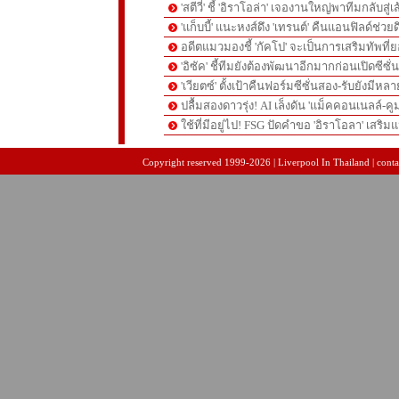
'สตีวี่' ชี้ 'อิราโอล่า' เจองานใหญ่พาทีมกลับสู่
'แก็บบี้' แนะหงส์ดึง 'เทรนต์' คืนแอนฟิลด์ช่วยด
อดีตแมวมองชี้ 'กัคโป' จะเป็นการเสริมทัพที่
'อิซัค' ชี้ทีมยังต้องพัฒนาอีกมากก่อนเปิดซีซั่
'เวียตซ์' ตั้งเป้าคืนฟอร์มซีซั่นสอง-รับยังมีหล
ปลื้มสองดาวรุ่ง! AI เล็งดัน 'แม็คคอนเนลล์-คู
ใช้ที่มีอยู่ไป! FSG ปัดคำขอ 'อิราโอลา' เสริมแ
pgslot
สล็อตเว็บตรง
สล็อตเว็บตรง
Copyright reserved 1999-2026 | Liverpool In Thailand | contac