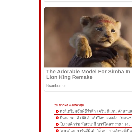
20 ข่าวที่อัพเดทล่าสุด
หงส์เตรียมจัดพิธีรำลึก 'เควิน คีแกน' ตำนานส
ปืนถอยค่าตัว 60 ล้าน! เปิดทางหงส์ล่า 'คอนซ่
โบเว่นดีกว่า! 'โอเว่น' ชี้ 'บาร์โคลา' ราคา 14
'มาเน่' เคยการันตีฝีเท้า 'เอ็มบาย' หลังหงส์เดิ