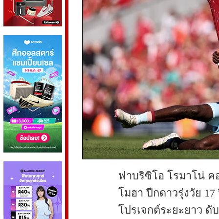
ฟาบริซิโอ โรมาโน่ คอนเ
โมฮา ปีกดาวรุ่งวัย 17 
โปรเจกต์ระยะยาว ดับฝั