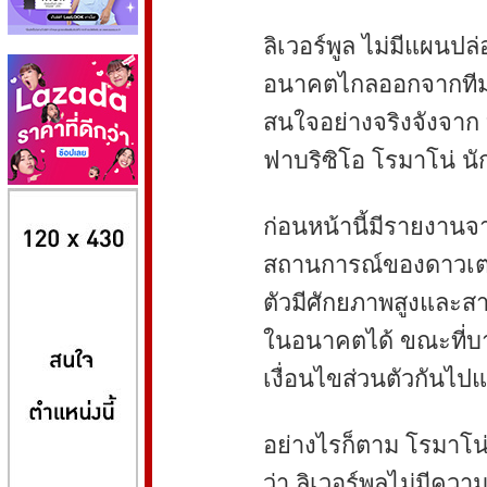
ลิเวอร์พูล ไม่มีแผนปล่
อนาคตไกลออกจากทีมใน
สนใจอย่างจริงจังจาก 
ฟาบริซิโอ โรมาโน่ นั
8kbet
huaylike หวยไลค์
ufabet
ก่อนหน้านี้มีรายงานจา
สถานการณ์ของดาวเตะว
ตัวมีศักยภาพสูงและส
ในอนาคตได้ ขณะที่บา
เงื่อนไขส่วนตัวกันไปแ
อย่างไรก็ตาม โรมาโน่
ว่า ลิเวอร์พูลไม่มีคว