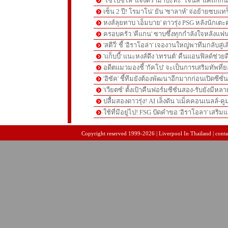
'โซโบซไล' แจงดราม่าปะทะ 'โจนส์' แค่ถกก
เซ็น 2 ปี! โรมาโน่' ยัน 'ซาลาห์' จ่อย้ายซบแ
หงส์ลุยทาบ 'เอ็มบาย' ดาวรุ่ง PSG หลังนักเต
ครอบครัว 'คีแกน' ซาบซึ้งทุกกำลังใจหลังแฟน
'สตีวี่' ชี้ 'อิราโอล่า' เจองานใหญ่พาทีมกลับสู่
'แก็บบี้' แนะหงส์ดึง 'เทรนต์' คืนแอนฟิลด์ช่วยด
อดีตแมวมองชี้ 'กัคโป' จะเป็นการเสริมทัพที่
'อิซัค' ชี้ทีมยังต้องพัฒนาอีกมากก่อนเปิดซีซั่
'เวียตซ์' ตั้งเป้าคืนฟอร์มซีซั่นสอง-รับยังมีหล
ปลื้มสองดาวรุ่ง! AI เล็งดัน 'แม็คคอนเนลล์-คู
ใช้ที่มีอยู่ไป! FSG ปัดคำขอ 'อิราโอลา' เสริมแ
pgslot
สล็อตเว็บตรง
สล็อตเว็บตรง
Copyright reserved 1999-2026 | Liverpool In Thailand | contac