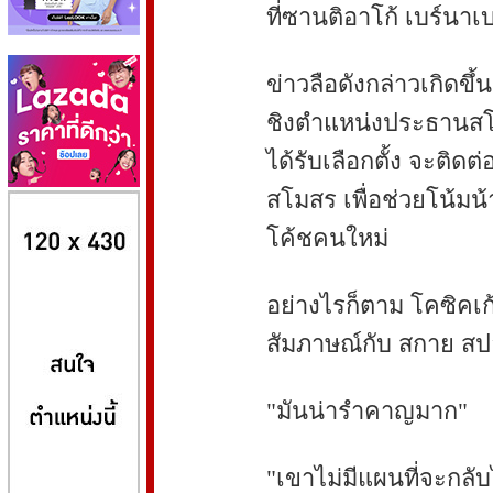
ที่ซานติอาโก้ เบร์นาเ
ข่าวลือดังกล่าวเกิดขึ้นห
ชิงตำแหน่งประธานสโม
ได้รับเลือกตั้ง จะติ
สโมสร เพื่อช่วยโน้มน
8kbet
huaylike หวยไลค์
ufabet
โค้ชคนใหม่
อย่างไรก็ตาม โคซิคเก
สัมภาษณ์กับ สกาย สปอร
"มันน่ารำคาญมาก"
"เขาไม่มีแผนที่จะกล