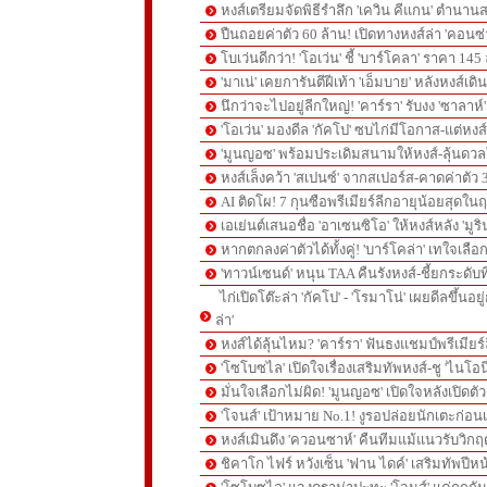
หงส์เตรียมจัดพิธีรำลึก 'เควิน คีแกน' ตำนานส
ปืนถอยค่าตัว 60 ล้าน! เปิดทางหงส์ล่า 'คอนซ่
โบเว่นดีกว่า! 'โอเว่น' ชี้ 'บาร์โคลา' ราคา 14
'มาเน่' เคยการันตีฝีเท้า 'เอ็มบาย' หลังหงส์เดิ
นึกว่าจะไปอยู่ลีกใหญ่! 'คาร์รา' รับงง 'ซาลา
'โอเว่น' มองดีล 'กัคโป' ซบไก่มีโอกาส-แต่หง
'มูนญอซ' พร้อมประเดิมสนามให้หงส์-ลุ้นด
หงส์เล็งคว้า 'สเปนซ์' จากสเปอร์ส-คาดค่าตัว 
AI ติดโผ! 7 กุนซือพรีเมียร์ลีกอายุน้อยสุดในฤ
เอเย่นต์เสนอชื่อ 'อาเซนซิโอ' ให้หงส์หลัง 'มูร
หากตกลงค่าตัวได้ทั้งคู่! 'บาร์โคล่า' เทใจเลือ
'ทาวน์เซนด์' หนุน TAA คืนรังหงส์-ชี้ยกระดับท
ไก่เปิดโต๊ะล่า 'กัคโป' - 'โรมาโน่' เผยดีลขึ้นอย
ล่า'
หงส์ได้ลุ้นไหม? 'คาร์รา' ฟันธงแชมป์พรีเมียร
'โซโบซไล' เปิดใจเรื่องเสริมทัพหงส์-ชู 'ไนโอ
มั่นใจเลือกไม่ผิด! 'มูนญอซ' เปิดใจหลังเปิดตั
'โจนส์' เป้าหมาย No.1! งูรอปล่อยนักเตะก่อนเ
หงส์เมินดึง 'ควอนซาห์' คืนทีมแม้แนวรับวิกฤต
ชิคาโก ไฟร์ หวังเซ็น 'ฟาน ไดค์' เสริมทัพปีหน