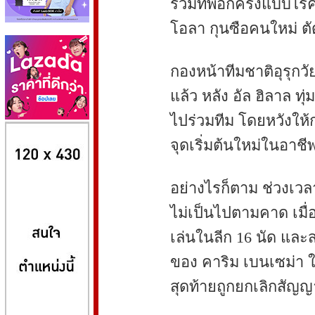
ร่วมทัพอีกครั้งแบบไร้ค
โอลา กุนซือคนใหม่ ตั
กองหน้าทีมชาติอุรุกวัย
แล้ว หลัง อัล ฮิลาล ทุ่
ไปร่วมทีม โดยหวังให้
8kbet
huaylike หวยไลค์
ufabet
จุดเริ่มต้นใหม่ในอาชี
อย่างไรก็ตาม ช่วงเ
ไม่เป็นไปตามคาด เมื่อ
เล่นในลีก 16 นัด และ
ของ คาริม เบนเซม่า
สุดท้ายถูกยกเลิกสัญญ