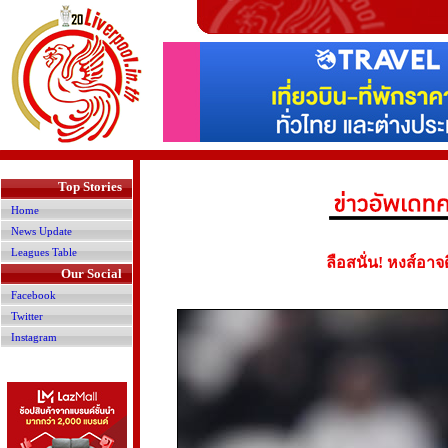
>
Top Stories
Home
News Update
Leagues Table
ลือสนั่น! หงส์อาจ
Our Social
Facebook
Twitter
Instagram