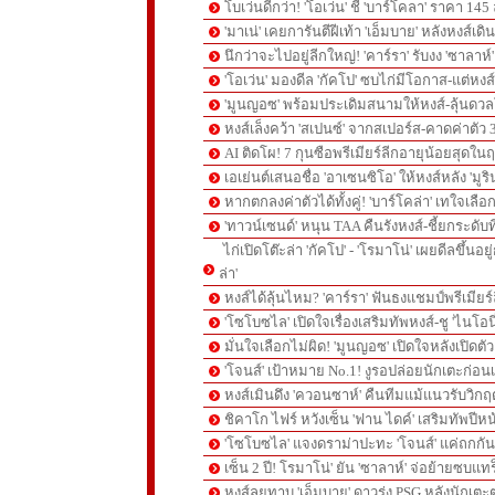
โบเว่นดีกว่า! 'โอเว่น' ชี้ 'บาร์โคลา' ราคา 14
'มาเน่' เคยการันตีฝีเท้า 'เอ็มบาย' หลังหงส์เดิ
นึกว่าจะไปอยู่ลีกใหญ่! 'คาร์รา' รับงง 'ซาลา
'โอเว่น' มองดีล 'กัคโป' ซบไก่มีโอกาส-แต่หง
'มูนญอซ' พร้อมประเดิมสนามให้หงส์-ลุ้นด
หงส์เล็งคว้า 'สเปนซ์' จากสเปอร์ส-คาดค่าตัว 
AI ติดโผ! 7 กุนซือพรีเมียร์ลีกอายุน้อยสุดในฤ
เอเย่นต์เสนอชื่อ 'อาเซนซิโอ' ให้หงส์หลัง 'มูร
หากตกลงค่าตัวได้ทั้งคู่! 'บาร์โคล่า' เทใจเลือ
'ทาวน์เซนด์' หนุน TAA คืนรังหงส์-ชี้ยกระดับท
ไก่เปิดโต๊ะล่า 'กัคโป' - 'โรมาโน่' เผยดีลขึ้นอย
ล่า'
หงส์ได้ลุ้นไหม? 'คาร์รา' ฟันธงแชมป์พรีเมียร
'โซโบซไล' เปิดใจเรื่องเสริมทัพหงส์-ชู 'ไนโอ
มั่นใจเลือกไม่ผิด! 'มูนญอซ' เปิดใจหลังเปิดตั
'โจนส์' เป้าหมาย No.1! งูรอปล่อยนักเตะก่อนเ
หงส์เมินดึง 'ควอนซาห์' คืนทีมแม้แนวรับวิกฤต
ชิคาโก ไฟร์ หวังเซ็น 'ฟาน ไดค์' เสริมทัพปีหน
'โซโบซไล' แจงดราม่าปะทะ 'โจนส์' แค่ถกก
เซ็น 2 ปี! โรมาโน่' ยัน 'ซาลาห์' จ่อย้ายซบแ
หงส์ลุยทาบ 'เอ็มบาย' ดาวรุ่ง PSG หลังนักเต