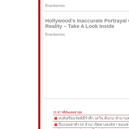
20 ข่าวที่อัพเดทล่าสุด
หงส์เตรียมจัดพิธีรำลึก 'เควิน คีแกน' ตำนานส
ปืนถอยค่าตัว 60 ล้าน! เปิดทางหงส์ล่า 'คอนซ่