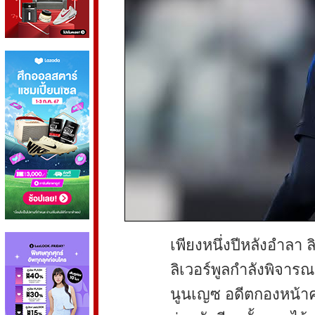
เพียงหนึ่งปีหลังอำลา ล
ลิเวอร์พูลกำลังพิจาร
นูนเญซ อดีตกองหน้า