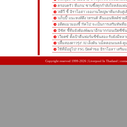
ครอบครัว 'คีแกน' ซาบซึ้งทุกกำลังใจหลังแฟน
'สตีวี่' ชี้ 'อิราโอล่า' เจองานใหญ่พาทีมกลับสู่
'แก็บบี้' แนะหงส์ดึง 'เทรนต์' คืนแอนฟิลด์ช่วยด
อดีตแมวมองชี้ 'กัคโป' จะเป็นการเสริมทัพที่
'อิซัค' ชี้ทีมยังต้องพัฒนาอีกมากก่อนเปิดซีซั่
'เวียตซ์' ตั้งเป้าคืนฟอร์มซีซั่นสอง-รับยังมีหล
ปลื้มสองดาวรุ่ง! AI เล็งดัน 'แม็คคอนเนลล์-คู
ใช้ที่มีอยู่ไป! FSG ปัดคำขอ 'อิราโอลา' เสริมแ
pgslot
สล็อตเว็บตรง
สล็อตเว็บตรง
Copyright reserved 1999-2026 | Liverpool In Thailand | contac