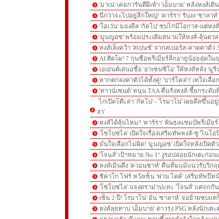
'มาเน่' เคยการันตีฝีเท้า 'เอ็มบาย' หลังหงส์เดิ
นึกว่าจะไปอยู่ลีกใหญ่! 'คาร์รา' รับงง 'ซาลา
'โอเว่น' มองดีล 'กัคโป' ซบไก่มีโอกาส-แต่หง
'มูนญอซ' พร้อมประเดิมสนามให้หงส์-ลุ้นด
หงส์เล็งคว้า 'สเปนซ์' จากสเปอร์ส-คาดค่าตัว 
AI ติดโผ! 7 กุนซือพรีเมียร์ลีกอายุน้อยสุดในฤ
เอเย่นต์เสนอชื่อ 'อาเซนซิโอ' ให้หงส์หลัง 'มูร
หากตกลงค่าตัวได้ทั้งคู่! 'บาร์โคล่า' เทใจเลือ
'ทาวน์เซนด์' หนุน TAA คืนรังหงส์-ชี้ยกระดับท
ไก่เปิดโต๊ะล่า 'กัคโป' - 'โรมาโน่' เผยดีลขึ้นอย
ล่า'
หงส์ได้ลุ้นไหม? 'คาร์รา' ฟันธงแชมป์พรีเมียร
'โซโบซไล' เปิดใจเรื่องเสริมทัพหงส์-ชู 'ไนโอ
มั่นใจเลือกไม่ผิด! 'มูนญอซ' เปิดใจหลังเปิดตั
'โจนส์' เป้าหมาย No.1! งูรอปล่อยนักเตะก่อนเ
หงส์เมินดึง 'ควอนซาห์' คืนทีมแม้แนวรับวิกฤต
ชิคาโก ไฟร์ หวังเซ็น 'ฟาน ไดค์' เสริมทัพปีหน
'โซโบซไล' แจงดราม่าปะทะ 'โจนส์' แค่ถกก
เซ็น 2 ปี! โรมาโน่' ยัน 'ซาลาห์' จ่อย้ายซบแ
หงส์ลุยทาบ 'เอ็มบาย' ดาวรุ่ง PSG หลังนักเต