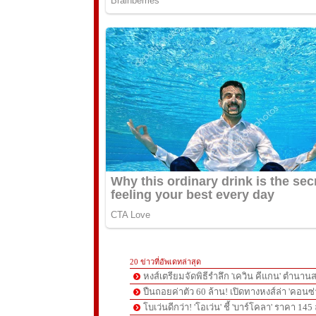
20 ข่าวที่อัพเดทล่าสุด
หงส์เตรียมจัดพิธีรำลึก 'เควิน คีแกน' ตำนานส
ปืนถอยค่าตัว 60 ล้าน! เปิดทางหงส์ล่า 'คอนซ่
โบเว่นดีกว่า! 'โอเว่น' ชี้ 'บาร์โคลา' ราคา 14