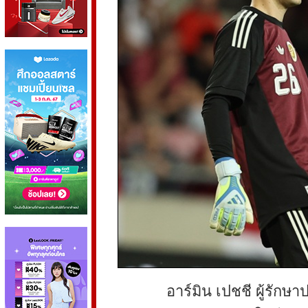
อาร์มิน เปชชี ผู้รักษาป