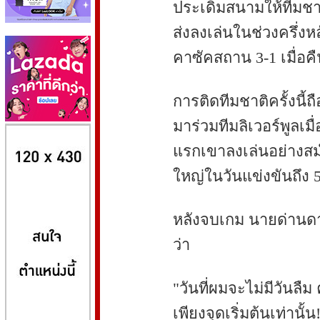
ประเดิมสนามให้ทีมชาติ
ส่งลงเล่นในช่วงครึ่งหล
คาซัคสถาน 3-1 เมื่อคื
การติดทีมชาติครั้งนี้
มาร่วมทีมลิเวอร์พูลเม
8kbet
huaylike หวยไลค์
ufabet
แรกเขาลงเล่นอย่างสม่ำ
ใหญ่ในวันแข่งขันถึง 5
หลังจบเกม นายด่านดา
ว่า
"วันที่ผมจะไม่มีวันลืม
เพียงจุดเริ่มต้นเท่านั้น