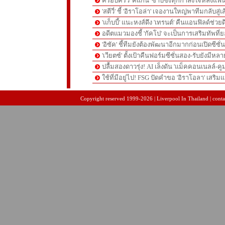
ครอบครัว 'คีแกน' ซาบซึ้งทุกกำลังใจหลังแฟน
'สตีวี่' ชี้ 'อิราโอล่า' เจองานใหญ่พาทีมกลับสู่
'แก็บบี้' แนะหงส์ดึง 'เทรนต์' คืนแอนฟิลด์ช่วยด
อดีตแมวมองชี้ 'กัคโป' จะเป็นการเสริมทัพที่
'อิซัค' ชี้ทีมยังต้องพัฒนาอีกมากก่อนเปิดซีซั่
'เวียตซ์' ตั้งเป้าคืนฟอร์มซีซั่นสอง-รับยังมีหล
ปลื้มสองดาวรุ่ง! AI เล็งดัน 'แม็คคอนเนลล์-คู
ใช้ที่มีอยู่ไป! FSG ปัดคำขอ 'อิราโอลา' เสริมแ
pgslot
สล็อตเว็บตรง
สล็อตเว็บตรง
Copyright reserved 1999-2026 | Liverpool In Thailand | contac