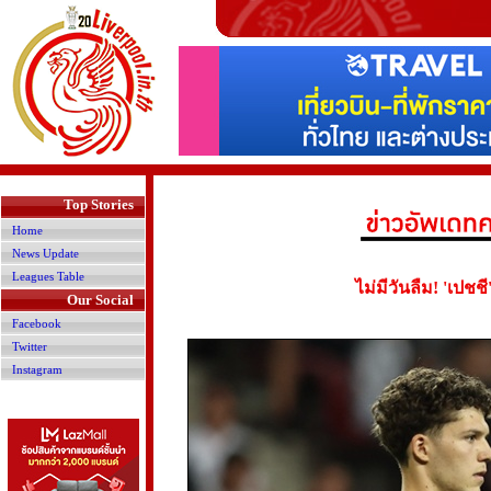
>
Top Stories
Home
News Update
Leagues Table
ไม่มีวันลืม! 'เปชช
Our Social
Facebook
Twitter
Instagram