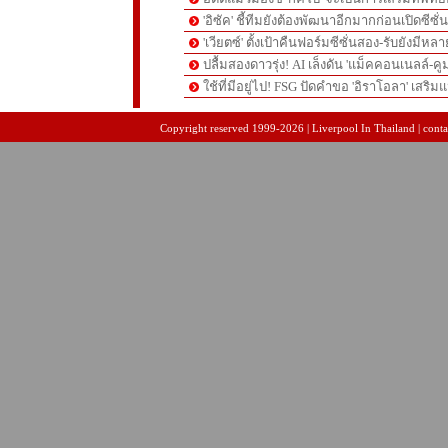
'อิซัค' ชี้ทีมยังต้องพัฒนาอีกมากก่อนเปิดซีซั่
'เวียตซ์' ตั้งเป้าคืนฟอร์มซีซั่นสอง-รับยังมีหล
ปลื้มสองดาวรุ่ง! AI เล็งดัน 'แม็คคอนเนลล์-คู
ใช้ที่มีอยู่ไป! FSG ปัดคำขอ 'อิราโอลา' เสริมแ
pgslot
สล็อตเว็บตรง
สล็อตเว็บตรง
Copyright reserved 1999-2026 | Liverpool In Thailand | contac