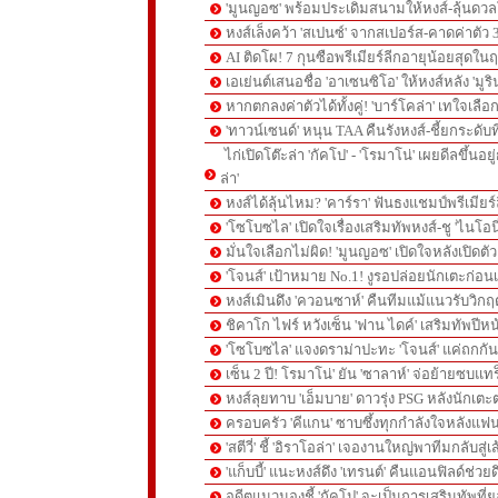
'มูนญอซ' พร้อมประเดิมสนามให้หงส์-ลุ้นด
หงส์เล็งคว้า 'สเปนซ์' จากสเปอร์ส-คาดค่าตัว 
AI ติดโผ! 7 กุนซือพรีเมียร์ลีกอายุน้อยสุดในฤ
เอเย่นต์เสนอชื่อ 'อาเซนซิโอ' ให้หงส์หลัง 'มูร
หากตกลงค่าตัวได้ทั้งคู่! 'บาร์โคล่า' เทใจเลือ
'ทาวน์เซนด์' หนุน TAA คืนรังหงส์-ชี้ยกระดับท
ไก่เปิดโต๊ะล่า 'กัคโป' - 'โรมาโน่' เผยดีลขึ้นอย
ล่า'
หงส์ได้ลุ้นไหม? 'คาร์รา' ฟันธงแชมป์พรีเมียร
'โซโบซไล' เปิดใจเรื่องเสริมทัพหงส์-ชู 'ไนโอ
มั่นใจเลือกไม่ผิด! 'มูนญอซ' เปิดใจหลังเปิดตั
'โจนส์' เป้าหมาย No.1! งูรอปล่อยนักเตะก่อนเ
หงส์เมินดึง 'ควอนซาห์' คืนทีมแม้แนวรับวิกฤต
ชิคาโก ไฟร์ หวังเซ็น 'ฟาน ไดค์' เสริมทัพปีหน
'โซโบซไล' แจงดราม่าปะทะ 'โจนส์' แค่ถกก
เซ็น 2 ปี! โรมาโน่' ยัน 'ซาลาห์' จ่อย้ายซบแ
หงส์ลุยทาบ 'เอ็มบาย' ดาวรุ่ง PSG หลังนักเต
ครอบครัว 'คีแกน' ซาบซึ้งทุกกำลังใจหลังแฟน
'สตีวี่' ชี้ 'อิราโอล่า' เจองานใหญ่พาทีมกลับสู่
'แก็บบี้' แนะหงส์ดึง 'เทรนต์' คืนแอนฟิลด์ช่วยด
อดีตแมวมองชี้ 'กัคโป' จะเป็นการเสริมทัพที่