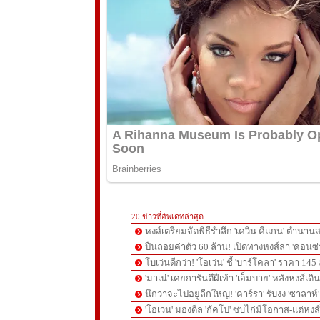
20 ข่าวที่อัพเดทล่าสุด
หงส์เตรียมจัดพิธีรำลึก 'เควิน คีแกน' ตำนานส
ปืนถอยค่าตัว 60 ล้าน! เปิดทางหงส์ล่า 'คอนซ่
โบเว่นดีกว่า! 'โอเว่น' ชี้ 'บาร์โคลา' ราคา 14
'มาเน่' เคยการันตีฝีเท้า 'เอ็มบาย' หลังหงส์เดิ
นึกว่าจะไปอยู่ลีกใหญ่! 'คาร์รา' รับงง 'ซาลา
'โอเว่น' มองดีล 'กัคโป' ซบไก่มีโอกาส-แต่หง