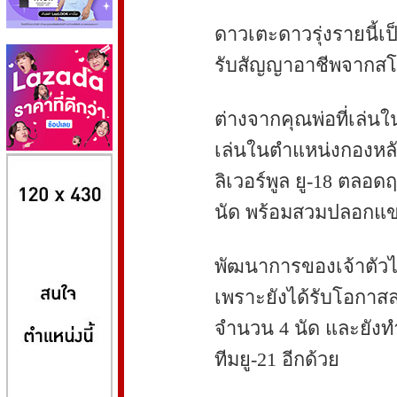
ดาวเตะดาวรุ่งรายนี้เป
รับสัญญาอาชีพจากสโม
ต่างจากคุณพ่อที่เล่นใ
เล่นในตำแหน่งกองหลั
8kbet
huaylike หวยไลค์
ufabet
ลิเวอร์พูล ยู-18 ตลอ
นัด พร้อมสวมปลอกแขน
พัฒนาการของเจ้าตัวไม่ไ
เพราะยังได้รับโอกาสลงเ
จำนวน 4 นัด และยังท
ทีมยู-21 อีกด้วย