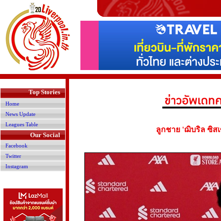
>
Top Stories
Home
News Update
Leagues Table
ลูกชาย 'ฌิบริล ซิส
Our Social
Facebook
Twitter
Instagram