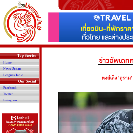
>
Top Stories
Home
News Update
Leagues Table
หงส์เล็ง 'ตูราม
Our Social
Facebook
Twitter
Instagram