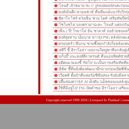
'โจนส์' เป้าหมาย No.1! งูรอปล่อยนักเตะก่อนเ
หงส์เมินดึง 'ควอนซาห์' คืนทีมแม้แนวรับวิกฤต
ชิคาโก ไฟร์ หวังเซ็น 'ฟาน ไดค์' เสริมทัพปีหน
'โซโบซไล' แจงดราม่าปะทะ 'โจนส์' แค่ถกก
เซ็น 2 ปี! โรมาโน่' ยัน 'ซาลาห์' จ่อย้ายซบแ
หงส์ลุยทาบ 'เอ็มบาย' ดาวรุ่ง PSG หลังนักเต
ครอบครัว 'คีแกน' ซาบซึ้งทุกกำลังใจหลังแฟน
'สตีวี่' ชี้ 'อิราโอล่า' เจองานใหญ่พาทีมกลับสู่
'แก็บบี้' แนะหงส์ดึง 'เทรนต์' คืนแอนฟิลด์ช่วยด
อดีตแมวมองชี้ 'กัคโป' จะเป็นการเสริมทัพที่
'อิซัค' ชี้ทีมยังต้องพัฒนาอีกมากก่อนเปิดซีซั่
'เวียตซ์' ตั้งเป้าคืนฟอร์มซีซั่นสอง-รับยังมีหล
ปลื้มสองดาวรุ่ง! AI เล็งดัน 'แม็คคอนเนลล์-คู
ใช้ที่มีอยู่ไป! FSG ปัดคำขอ 'อิราโอลา' เสริมแ
pgslot
สล็อตเว็บตรง
สล็อตเว็บตรง
Copyright reserved 1999-2026 | Liverpool In Thailand | contac