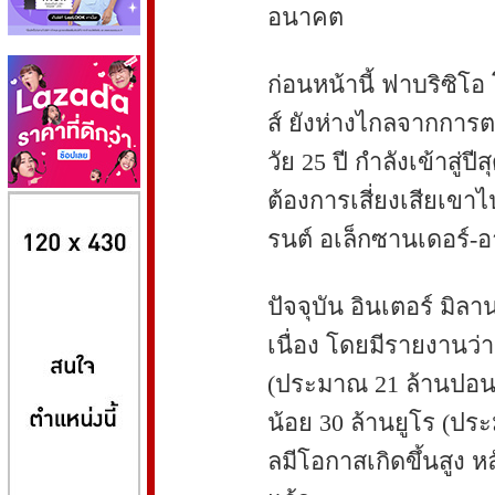
อนาคต
ก่อนหน้านี้ ฟาบริซิโอ
ส์ ยังห่างไกลจากการต
วัย 25 ปี กำลังเข้าสู
ต้องการเสี่ยงเสียเขา
8kbet
huaylike หวยไลค์
ufabet
รนต์ อเล็กซานเดอร์-อ
ปัจจุบัน อินเตอร์ มิลา
เนื่อง โดยมีรายงานว่า
(ประมาณ 21 ล้านปอนด์
น้อย 30 ล้านยูโร (ประ
ลมีโอกาสเกิดขึ้นสูง 