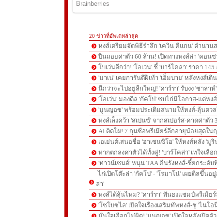
20 ข่าวที่อัพเดทล่าสุด
หงส์เตรียมจัดพิธีรำลึก 'เควิน คีแกน' ตำนานส
ปืนถอยค่าตัว 60 ล้าน! เปิดทางหงส์ล่า 'คอนซ่
โบเว่นดีกว่า! 'โอเว่น' ชี้ 'บาร์โคลา' ราคา 14
'มาเน่' เคยการันตีฝีเท้า 'เอ็มบาย' หลังหงส์เดิ
นึกว่าจะไปอยู่ลีกใหญ่! 'คาร์รา' รับงง 'ซาลา
'โอเว่น' มองดีล 'กัคโป' ซบไก่มีโอกาส-แต่หง
'มูนญอซ' พร้อมประเดิมสนามให้หงส์-ลุ้นด
หงส์เล็งคว้า 'สเปนซ์' จากสเปอร์ส-คาดค่าตัว 
AI ติดโผ! 7 กุนซือพรีเมียร์ลีกอายุน้อยสุดในฤ
เอเย่นต์เสนอชื่อ 'อาเซนซิโอ' ให้หงส์หลัง 'มูร
หากตกลงค่าตัวได้ทั้งคู่! 'บาร์โคล่า' เทใจเลือ
'ทาวน์เซนด์' หนุน TAA คืนรังหงส์-ชี้ยกระดับท
ไก่เปิดโต๊ะล่า 'กัคโป' - 'โรมาโน่' เผยดีลขึ้นอย
ล่า'
หงส์ได้ลุ้นไหม? 'คาร์รา' ฟันธงแชมป์พรีเมียร
'โซโบซไล' เปิดใจเรื่องเสริมทัพหงส์-ชู 'ไนโอ
มั่นใจเลือกไม่ผิด! 'มูนญอซ' เปิดใจหลังเปิดตั