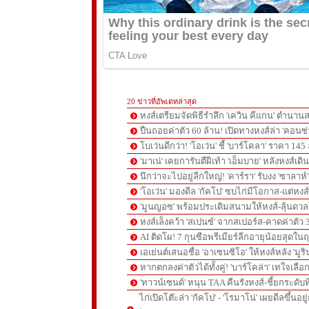
20 ข่าวที่อัพเดทล่าสุด
หงส์เตรียมจัดพิธีรำลึก 'เควิน คีแกน' ตำนานส
ปืนถอยค่าตัว 60 ล้าน! เปิดทางหงส์ล่า 'คอนซ่
โบเว่นดีกว่า! 'โอเว่น' ชี้ 'บาร์โคลา' ราคา 14
'มาเน่' เคยการันตีฝีเท้า 'เอ็มบาย' หลังหงส์เดิ
นึกว่าจะไปอยู่ลีกใหญ่! 'คาร์รา' รับงง 'ซาลา
'โอเว่น' มองดีล 'กัคโป' ซบไก่มีโอกาส-แต่หง
'มูนญอซ' พร้อมประเดิมสนามให้หงส์-ลุ้นด
หงส์เล็งคว้า 'สเปนซ์' จากสเปอร์ส-คาดค่าตัว 
AI ติดโผ! 7 กุนซือพรีเมียร์ลีกอายุน้อยสุดในฤ
เอเย่นต์เสนอชื่อ 'อาเซนซิโอ' ให้หงส์หลัง 'มูร
หากตกลงค่าตัวได้ทั้งคู่! 'บาร์โคล่า' เทใจเลือ
'ทาวน์เซนด์' หนุน TAA คืนรังหงส์-ชี้ยกระดับท
ไก่เปิดโต๊ะล่า 'กัคโป' - 'โรมาโน่' เผยดีลขึ้นอย