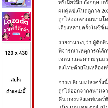
พรีเมียร์ลีก อังกฤษ 
ผมคู่แข่งในฤดูกาล 20
ถูกไล่ออกจากสนามโดยอ
เถียงหลายครั้งในซีซั่น
รายงานระบุว่า ผู้ตัด
8kbet
huaylike หวยไลค์
ufabet
พิจารณาเหตุการณ์ลัก
เจตนาและความรุนแร
ลงโทษด้วยใบเหลืองห
การเปลี่ยนแปลงครั้งนี้
ถูกไล่ออกจากสนามจากจ
คีน กองหลังเอฟเวอร์ต
แบ็กแมนเชสเตอร์ ยูไ