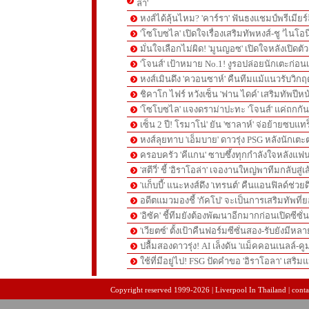
ล่า'
หงส์ได้ลุ้นไหม? 'คาร์รา' ฟันธงแชมป์พรีเมียร
'โซโบซไล' เปิดใจเรื่องเสริมทัพหงส์-ชู 'ไนโอ
มั่นใจเลือกไม่ผิด! 'มูนญอซ' เปิดใจหลังเปิดตั
'โจนส์' เป้าหมาย No.1! งูรอปล่อยนักเตะก่อนเ
หงส์เมินดึง 'ควอนซาห์' คืนทีมแม้แนวรับวิกฤต
ชิคาโก ไฟร์ หวังเซ็น 'ฟาน ไดค์' เสริมทัพปีหน
'โซโบซไล' แจงดราม่าปะทะ 'โจนส์' แค่ถกก
เซ็น 2 ปี! โรมาโน่' ยัน 'ซาลาห์' จ่อย้ายซบแ
หงส์ลุยทาบ 'เอ็มบาย' ดาวรุ่ง PSG หลังนักเต
ครอบครัว 'คีแกน' ซาบซึ้งทุกกำลังใจหลังแฟน
'สตีวี่' ชี้ 'อิราโอล่า' เจองานใหญ่พาทีมกลับสู่
'แก็บบี้' แนะหงส์ดึง 'เทรนต์' คืนแอนฟิลด์ช่วยด
อดีตแมวมองชี้ 'กัคโป' จะเป็นการเสริมทัพที่
'อิซัค' ชี้ทีมยังต้องพัฒนาอีกมากก่อนเปิดซีซั่
'เวียตซ์' ตั้งเป้าคืนฟอร์มซีซั่นสอง-รับยังมีหล
ปลื้มสองดาวรุ่ง! AI เล็งดัน 'แม็คคอนเนลล์-คู
ใช้ที่มีอยู่ไป! FSG ปัดคำขอ 'อิราโอลา' เสริมแ
pgslot
สล็อตเว็บตรง
สล็อตเว็บตรง
Copyright reserved 1999-2026 | Liverpool In Thailand | contac